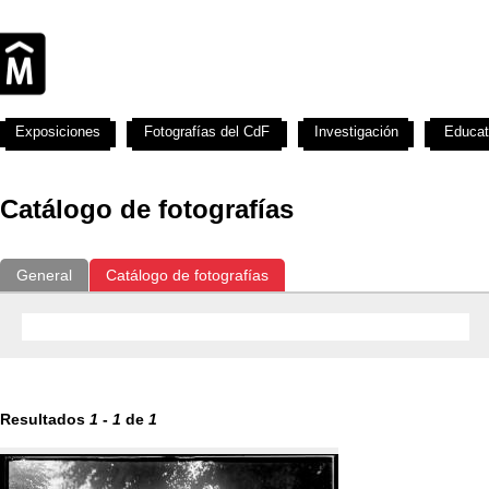
Exposiciones
Fotografías del CdF
Investigación
Educat
Catálogo de fotografías
General
Catálogo de fotografías
Resultados
1
-
1
de
1