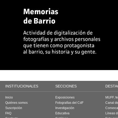
INSTITUCIONALES
SECCIONES
DESTA
Inicio
Exposiciones
MUFF, fes
Quiénes somos
Fotografías del CdF
Canal d
Suscripción
Investigación
Convoca
FAQ
Educativa
Líneas d