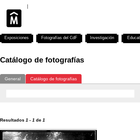
Exposiciones
Fotografías del CdF
Investigación
Educat
Catálogo de fotografías
General
Catálogo de fotografías
Resultados
1
-
1
de
1