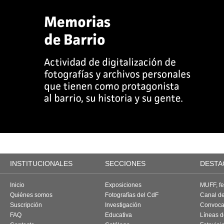
INSTITUCIONALES
SECCIONES
DESTA
Inicio
Exposiciones
MUFF, fes
Quiénes somos
Fotografías del CdF
Canal d
Suscripción
Investigación
Convoca
FAQ
Educativa
Líneas d