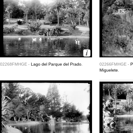
02268FMHGE -
Lago del Parque del Prado.
02266FMHGE -
P
Miguelete.