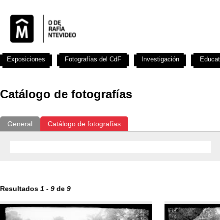
Exposiciones
Fotografías del CdF
Investigación
Educat
Catálogo de fotografías
General
Catálogo de fotografías
Resultados
1
-
9
de
9