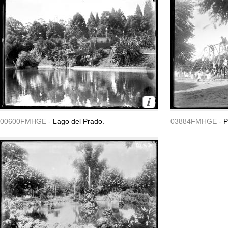
00600FMHGE -
Lago del Prado.
03884FMHGE -
P