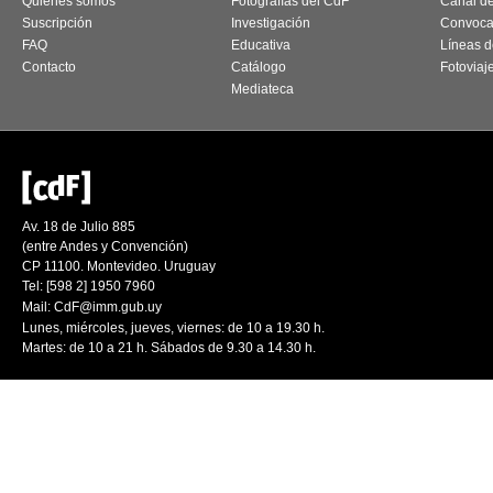
Quiénes somos
Fotografías del CdF
Canal d
Suscripción
Investigación
Convoca
FAQ
Educativa
Líneas d
Contacto
Catálogo
Fotoviaj
Mediateca
Av. 18 de Julio 885
(entre Andes y Convención)
CP 11100. Montevideo. Uruguay
Tel: [598 2] 1950 7960
Mail:
CdF@imm.gub.uy
Lunes, miércoles, jueves, viernes: de 10 a 19.30 h.
Martes: de 10 a 21 h. Sábados de 9.30 a 14.30 h.