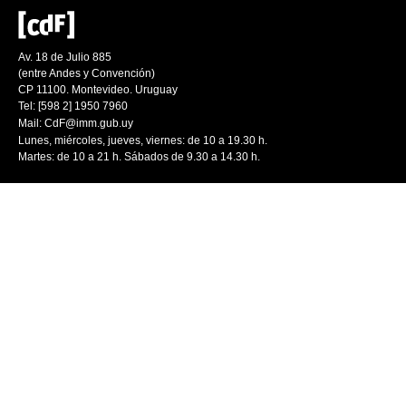
Av. 18 de Julio 885
(entre Andes y Convención)
CP 11100. Montevideo. Uruguay
Tel: [598 2] 1950 7960
Mail:
CdF@imm.gub.uy
Lunes, miércoles, jueves, viernes: de 10 a 19.30 h.
Martes: de 10 a 21 h. Sábados de 9.30 a 14.30 h.