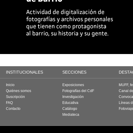
INSTITUCIONALES
SECCIONES
DESTA
Inicio
Exposiciones
MUFF, fes
Quiénes somos
Fotografías del CdF
Canal d
Suscripción
Investigación
Convoca
FAQ
Educativa
Líneas d
Contacto
Catálogo
Fotoviaj
Mediateca