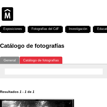
Exposiciones
Fotografías del CdF
Investigación
Educat
Catálogo de fotografías
General
Catálogo de fotografías
Resultados
1
-
1
de
1