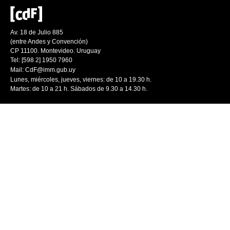
Av. 18 de Julio 885
(entre Andes y Convención)
CP 11100. Montevideo. Uruguay
Tel: [598 2] 1950 7960
Mail:
CdF@imm.gub.uy
Lunes, miércoles, jueves, viernes: de 10 a 19.30 h.
Martes: de 10 a 21 h. Sábados de 9.30 a 14.30 h.