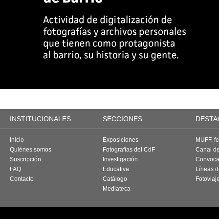
INSTITUCIONALES
SECCIONES
DESTA
Inicio
Exposiciones
MUFF, fes
Quiénes somos
Fotografías del CdF
Canal d
Suscripción
Investigación
Convoca
FAQ
Educativa
Líneas d
Contacto
Catálogo
Fotoviaj
Mediateca