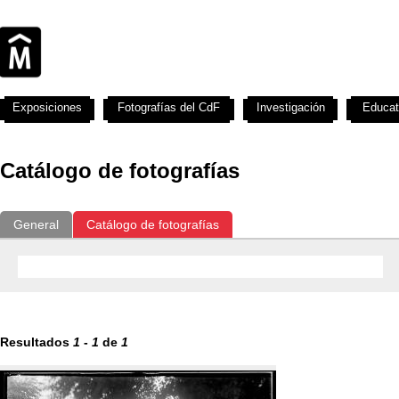
Exposiciones
Fotografías del CdF
Investigación
Educat
Catálogo de fotografías
General
Catálogo de fotografías
Resultados
1
-
1
de
1