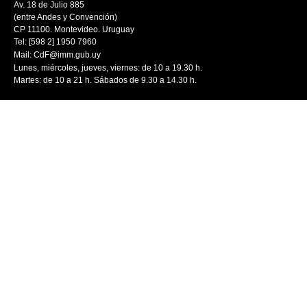
Av. 18 de Julio 885
(entre Andes y Convención)
CP 11100. Montevideo. Uruguay
Tel: [598 2] 1950 7960
Mail:
CdF@imm.gub.uy
Lunes, miércoles, jueves, viernes: de 10 a 19.30 h.
Martes: de 10 a 21 h. Sábados de 9.30 a 14.30 h.