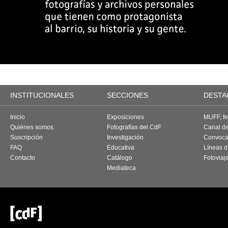
INSTITUCIONALES
SECCIONES
DESTA
Inicio
Exposiciones
MUFF, fes
Quiénes somos
Fotografías del CdF
Canal d
Suscripción
Investigación
Convoca
FAQ
Educativa
Líneas d
Contacto
Catálogo
Fotoviaj
Mediateca