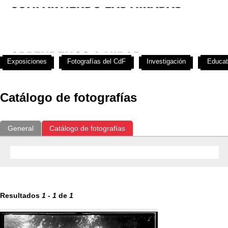
Exposiciones
Fotografías del CdF
Investigación
Educat
Catálogo de fotografías
General
Catálogo de fotografías
Resultados
1
-
1
de
1