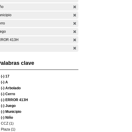
ño
nicipio
rro
ego
RROR 413H
alabras clave
(-)
17
(-)
A
(-)
Arbolado
(-)
Cerro
(-)
ERROR 413H
(-)
Juego
(-)
Municipio
(-)
Niño
CCZ (1)
Plaza (1)