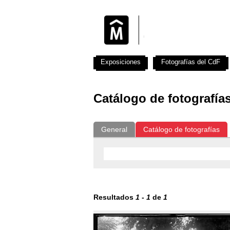
Exposiciones
Fotografías del CdF
Catálogo de fotografía
General
Catálogo de fotografías
Resultados
1
-
1
de
1