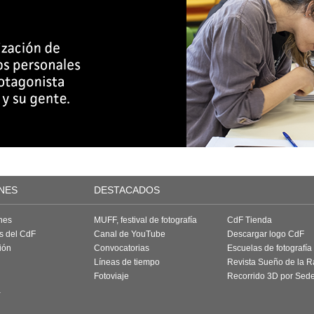
NES
DESTACADOS
nes
MUFF, festival de fotografía
CdF Tienda
as del CdF
Canal de YouTube
Descargar logo CdF
ión
Convocatorias
Escuelas de fotografía
Líneas de tiempo
Revista Sueño de la 
Fotoviaje
Recorrido 3D por Sed
a