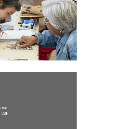
Razón
e CdF