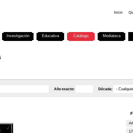
Inicio
Qu
Investigación
Educativa
Catálogo
Mediateca
s
Año exacto:
Década:
F
Ar
17