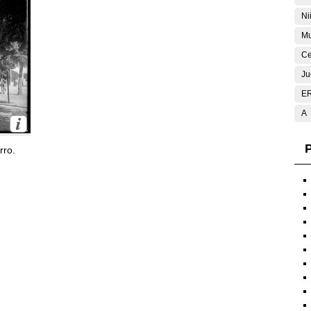
Ni
Mu
Ce
Ju
E
A
P
rro.