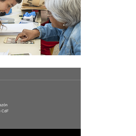
Razón
e CdF