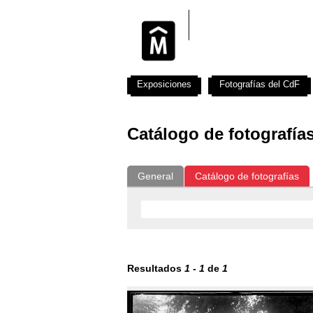
Exposiciones
Fotografías del CdF
Catálogo de fotografía
General
Catálogo de fotografías
Resultados
1
-
1
de
1