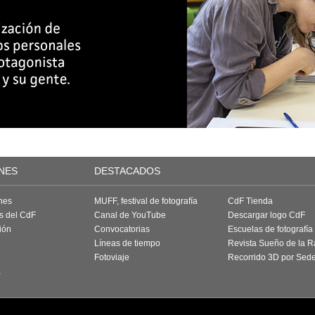
NES
DESTACADOS
nes
MUFF, festival de fotografía
CdF Tienda
as del CdF
Canal de YouTube
Descargar logo CdF
ión
Convocatorias
Escuelas de fotografía
Líneas de tiempo
Revista Sueño de la 
Fotoviaje
Recorrido 3D por Sed
a