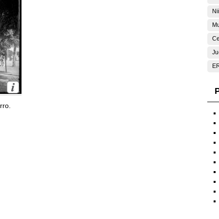
Ni
Mu
Ce
Ju
E
P
rro.