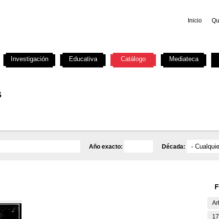
Inicio
Qu
Investigación
Educativa
Catálogo
Mediateca
s
Año exacto:
Década:
F
Ar
17