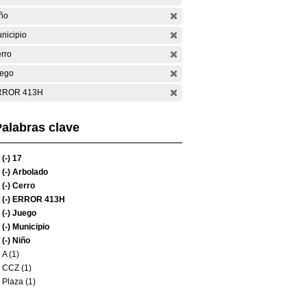
ño
nicipio
rro
ego
RROR 413H
alabras clave
(-)
17
(-)
Arbolado
(-)
Cerro
(-)
ERROR 413H
(-)
Juego
(-)
Municipio
(-)
Niño
A (1)
CCZ (1)
Plaza (1)