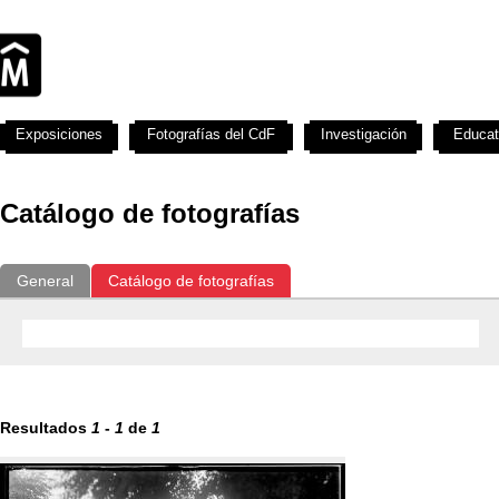
Exposiciones
Fotografías del CdF
Investigación
Educat
Catálogo de fotografías
General
Catálogo de fotografías
Resultados
1
-
1
de
1