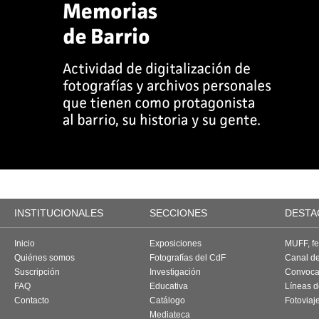
INSTITUCIONALES
SECCIONES
DESTA
Inicio
Exposiciones
MUFF, fes
Quiénes somos
Fotografías del CdF
Canal d
Suscripción
Investigación
Convoca
FAQ
Educativa
Líneas d
Contacto
Catálogo
Fotoviaj
Mediateca