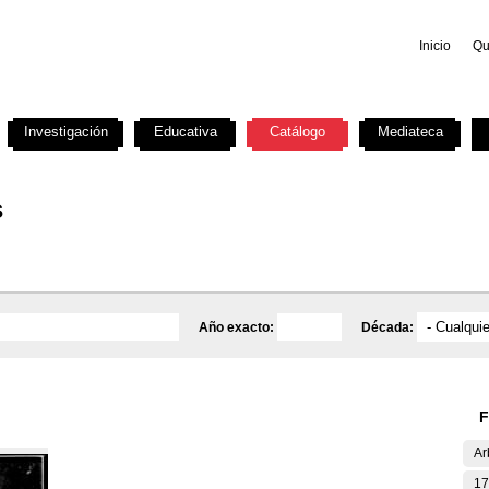
Inicio
Qu
Investigación
Educativa
Catálogo
Mediateca
s
Año exacto:
Década:
F
Ar
17