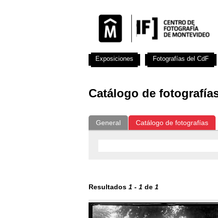
Exposiciones
Fotografías del CdF
Catálogo de fotografía
General
Catálogo de fotografías
Resultados
1
-
1
de
1