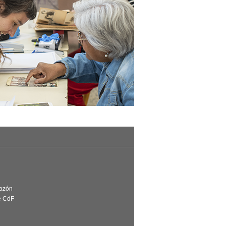
Razón
e CdF