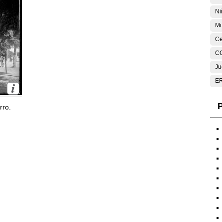
Ni
Mu
Ce
C
Ju
E
P
rro.