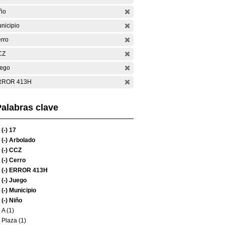
ño
nicipio
rro
CZ
ego
RROR 413H
alabras clave
(-)
17
(-)
Arbolado
(-)
CCZ
(-)
Cerro
(-)
ERROR 413H
(-)
Juego
(-)
Municipio
(-)
Niño
A (1)
Plaza (1)