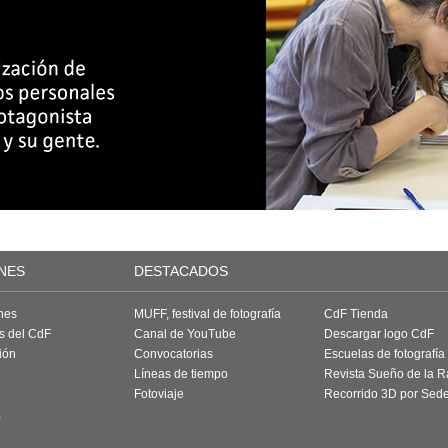
NES
DESTACADOS
nes
MUFF, festival de fotografía
CdF Tienda
as del CdF
Canal de YouTube
Descargar logo CdF
ión
Convocatorias
Escuelas de fotografía
Líneas de tiempo
Revista Sueño de la 
Fotoviaje
Recorrido 3D por Sed
a