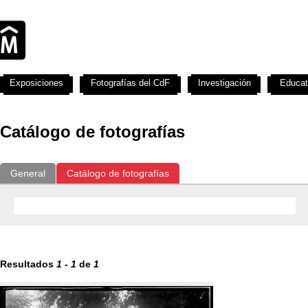
Exposiciones
Fotografías del CdF
Investigación
Educat
Catálogo de fotografías
General
Catálogo de fotografías
Resultados
1
-
1
de
1