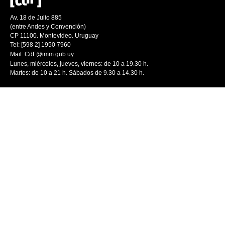
Av. 18 de Julio 885
(entre Andes y Convención)
CP 11100. Montevideo. Uruguay
Tel: [598 2] 1950 7960
Mail:
CdF@imm.gub.uy
Lunes, miércoles, jueves, viernes: de 10 a 19.30 h.
Martes: de 10 a 21 h. Sábados de 9.30 a 14.30 h.