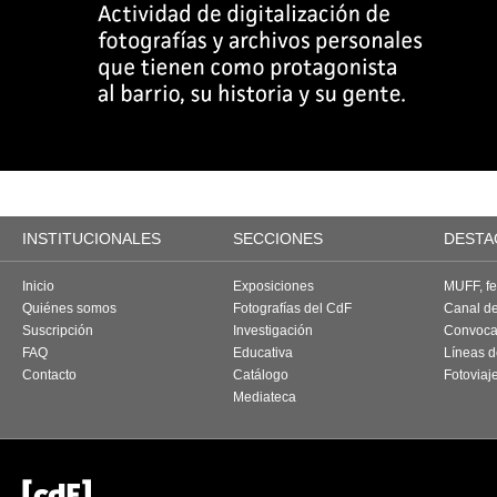
INSTITUCIONALES
SECCIONES
DESTA
Inicio
Exposiciones
MUFF, fes
Quiénes somos
Fotografías del CdF
Canal d
Suscripción
Investigación
Convoca
FAQ
Educativa
Líneas d
Contacto
Catálogo
Fotoviaj
Mediateca