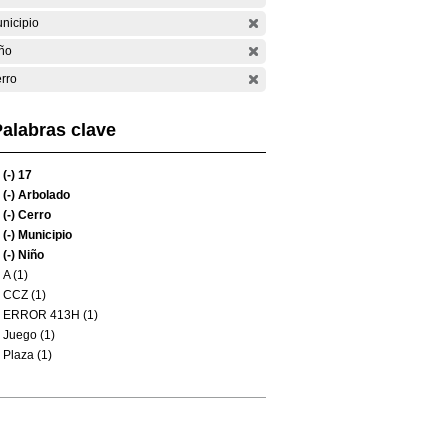
nicipio
ño
rro
alabras clave
(-)
17
(-)
Arbolado
(-)
Cerro
(-)
Municipio
(-)
Niño
A (1)
CCZ (1)
ERROR 413H (1)
Juego (1)
Plaza (1)