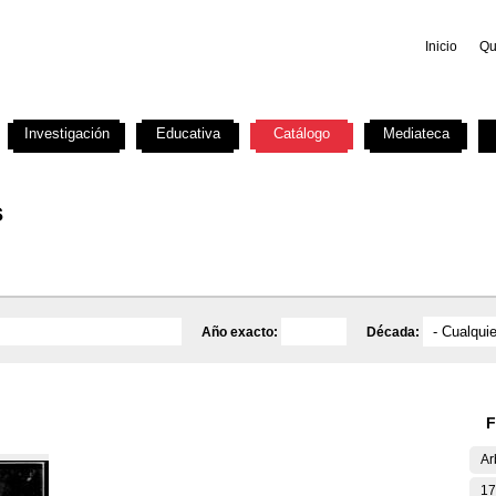
Inicio
Qu
Investigación
Educativa
Catálogo
Mediateca
s
Año exacto:
Década:
F
Ar
17