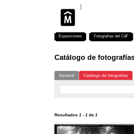
Exposiciones
Fotografías del CdF
Catálogo de fotografía
General
Catálogo de fotografías
Resultados
1
-
1
de
1