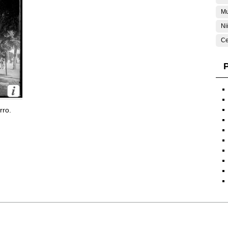
Mu
Ni
Ce
P
rro.