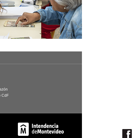
Razón
e CdF