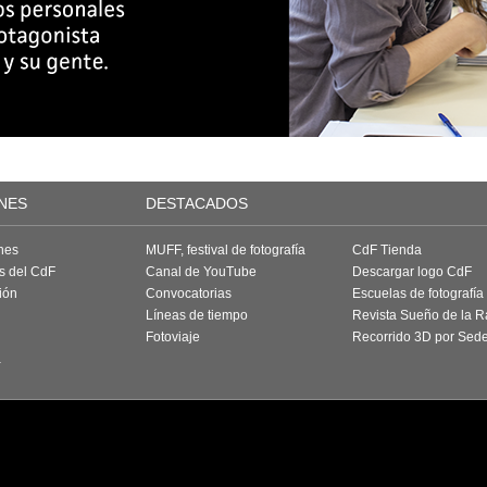
NES
DESTACADOS
nes
MUFF, festival de fotografía
CdF Tienda
as del CdF
Canal de YouTube
Descargar logo CdF
ión
Convocatorias
Escuelas de fotografía
Líneas de tiempo
Revista Sueño de la 
Fotoviaje
Recorrido 3D por Sed
a