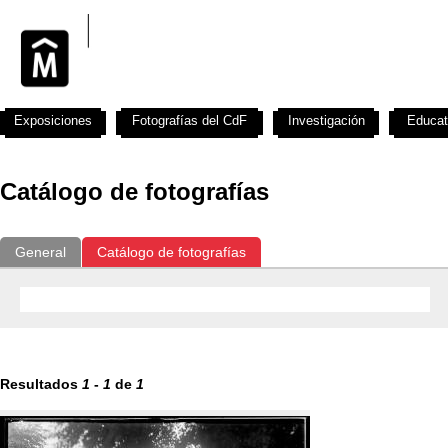
Exposiciones
Fotografías del CdF
Investigación
Educat
Catálogo de fotografías
General
Catálogo de fotografías
Resultados
1
-
1
de
1