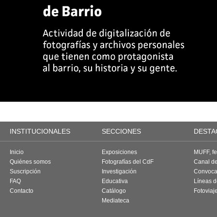
INSTITUCIONALES
SECCIONES
DESTA
Inicio
Exposiciones
MUFF, fes
Quiénes somos
Fotografías del CdF
Canal d
Suscripción
Investigación
Convoca
FAQ
Educativa
Líneas d
Contacto
Catálogo
Fotoviaj
Mediateca