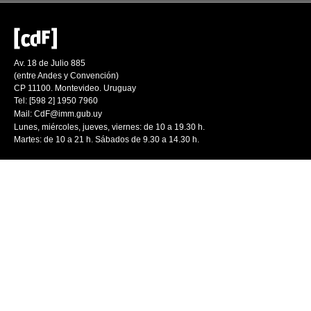
Av. 18 de Julio 885
(entre Andes y Convención)
CP 11100. Montevideo. Uruguay
Tel: [598 2] 1950 7960
Mail:
CdF@imm.gub.uy
Lunes, miércoles, jueves, viernes: de 10 a 19.30 h.
Martes: de 10 a 21 h. Sábados de 9.30 a 14.30 h.