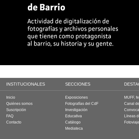
INSTITUCIONALES
SECCIONES
DESTA
Inicio
Exposiciones
MUFF, fes
Quiénes somos
Fotografías del CdF
Canal d
Suscripción
Investigación
Convoca
FAQ
Educativa
Líneas d
Contacto
Catálogo
Fotoviaj
Mediateca