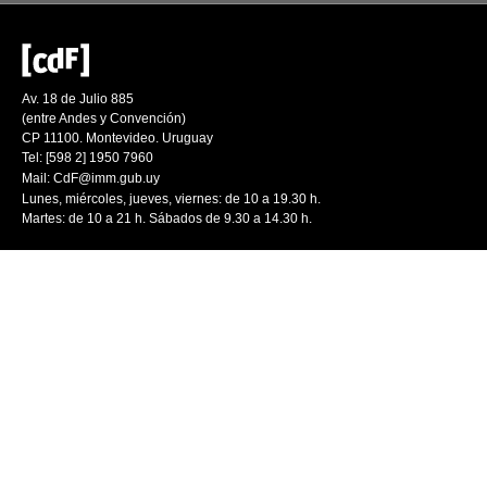
Av. 18 de Julio 885
(entre Andes y Convención)
CP 11100. Montevideo. Uruguay
Tel: [598 2] 1950 7960
Mail:
CdF@imm.gub.uy
Lunes, miércoles, jueves, viernes: de 10 a 19.30 h.
Martes: de 10 a 21 h. Sábados de 9.30 a 14.30 h.