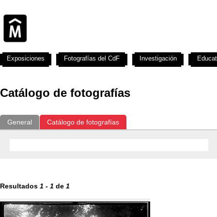
Exposiciones
Fotografías del CdF
Investigación
Educat
Catálogo de fotografías
General
Catálogo de fotografías
Resultados
1
-
1
de
1