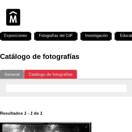
Exposiciones
Fotografías del CdF
Investigación
Educat
Catálogo de fotografías
General
Catálogo de fotografías
Resultados
1
-
1
de
1