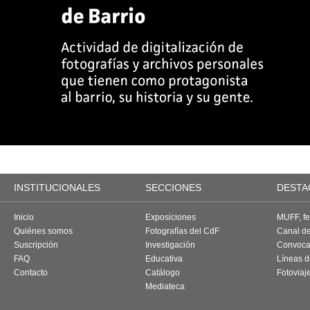
INSTITUCIONALES
SECCIONES
DESTA
Inicio
Exposiciones
MUFF, fes
Quiénes somos
Fotografías del CdF
Canal d
Suscripción
Investigación
Convoca
FAQ
Educativa
Líneas d
Contacto
Catálogo
Fotoviaj
Mediateca