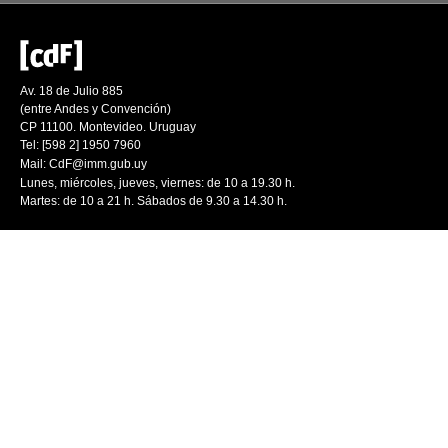
Av. 18 de Julio 885
(entre Andes y Convención)
CP 11100. Montevideo. Uruguay
Tel: [598 2] 1950 7960
Mail:
CdF@imm.gub.uy
Lunes, miércoles, jueves, viernes: de 10 a 19.30 h.
Martes: de 10 a 21 h. Sábados de 9.30 a 14.30 h.