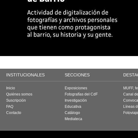
INSTITUCIONALES
SECCIONES
DESTA
Inicio
Exposiciones
MUFF, fes
Quiénes somos
Fotografías del CdF
Canal d
Suscripción
Investigación
Convoca
FAQ
Educativa
Líneas d
Contacto
Catálogo
Fotoviaj
Mediateca