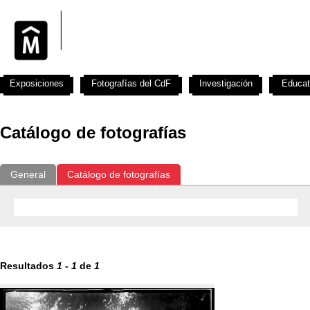
Exposiciones
Fotografías del CdF
Investigación
Educat
Catálogo de fotografías
General
Catálogo de fotografías
Resultados
1
-
1
de
1