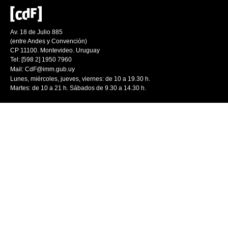
Av. 18 de Julio 885
(entre Andes y Convención)
CP 11100. Montevideo. Uruguay
Tel: [598 2] 1950 7960
Mail:
CdF@imm.gub.uy
Lunes, miércoles, jueves, viernes: de 10 a 19.30 h.
Martes: de 10 a 21 h. Sábados de 9.30 a 14.30 h.