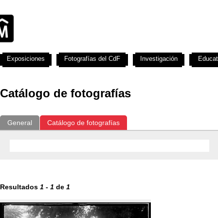
Exposiciones
Fotografías del CdF
Investigación
Educat
Catálogo de fotografías
General
Catálogo de fotografías
Resultados
1
-
1
de
1