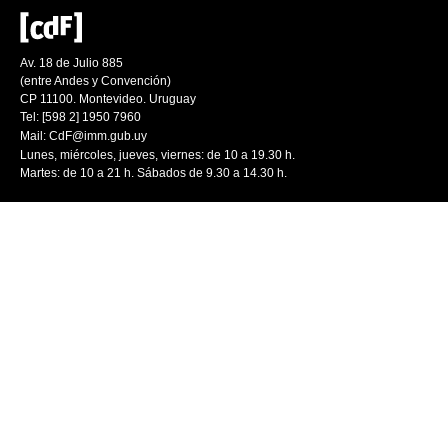
Av. 18 de Julio 885
(entre Andes y Convención)
CP 11100. Montevideo. Uruguay
Tel: [598 2] 1950 7960
Mail:
CdF@imm.gub.uy
Lunes, miércoles, jueves, viernes: de 10 a 19.30 h.
Martes: de 10 a 21 h. Sábados de 9.30 a 14.30 h.