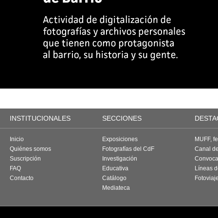
INSTITUCIONALES
SECCIONES
DESTA
Inicio
Exposiciones
MUFF, fes
Quiénes somos
Fotografías del CdF
Canal d
Suscripción
Investigación
Convoca
FAQ
Educativa
Líneas d
Contacto
Catálogo
Fotoviaj
Mediateca