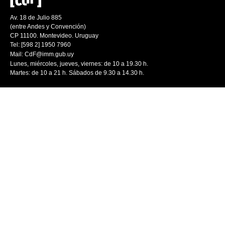
Av. 18 de Julio 885
(entre Andes y Convención)
CP 11100. Montevideo. Uruguay
Tel: [598 2] 1950 7960
Mail:
CdF@imm.gub.uy
Lunes, miércoles, jueves, viernes: de 10 a 19.30 h.
Martes: de 10 a 21 h. Sábados de 9.30 a 14.30 h.