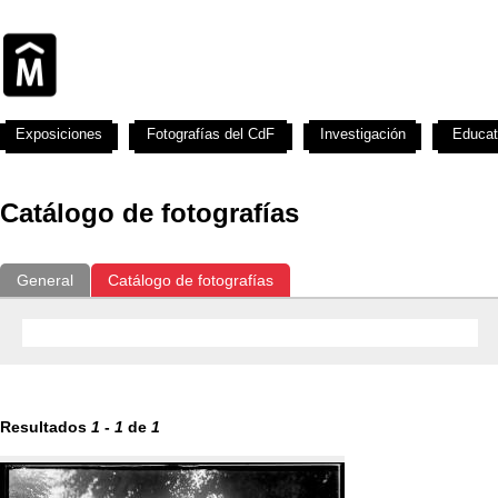
Exposiciones
Fotografías del CdF
Investigación
Educat
Catálogo de fotografías
General
Catálogo de fotografías
Resultados
1
-
1
de
1