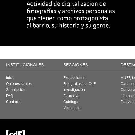
INSTITUCIONALES
SECCIONES
DESTA
Inicio
Exposiciones
MUFF, fes
Quiénes somos
Fotografías del CdF
Canal d
Suscripción
Investigación
Convoca
FAQ
Educativa
Líneas d
Contacto
Catálogo
Fotoviaj
Mediateca