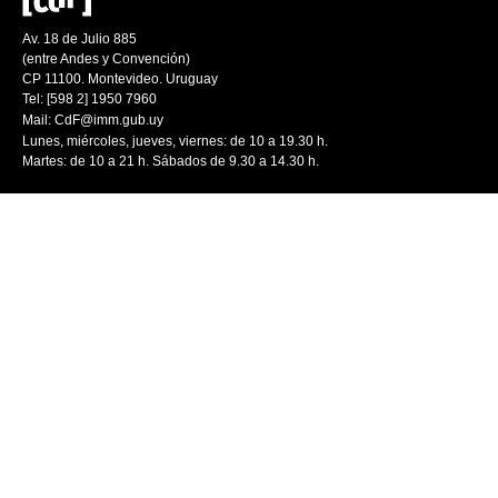
Av. 18 de Julio 885
(entre Andes y Convención)
CP 11100. Montevideo. Uruguay
Tel: [598 2] 1950 7960
Mail:
CdF@imm.gub.uy
Lunes, miércoles, jueves, viernes: de 10 a 19.30 h.
Martes: de 10 a 21 h. Sábados de 9.30 a 14.30 h.