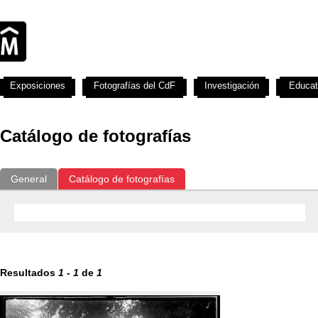
Exposiciones
Fotografías del CdF
Investigación
Educat
Catálogo de fotografías
General
Catálogo de fotografías
Resultados
1
-
1
de
1