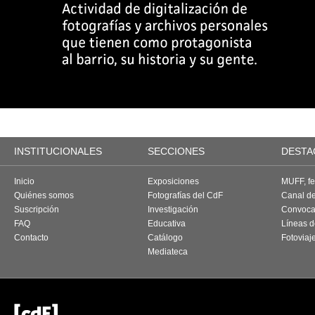
INSTITUCIONALES
SECCIONES
DESTA
Inicio
Exposiciones
MUFF, fes
Quiénes somos
Fotografías del CdF
Canal d
Suscripción
Investigación
Convoca
FAQ
Educativa
Líneas d
Contacto
Catálogo
Fotoviaj
Mediateca