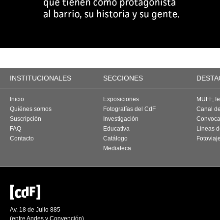
INSTITUCIONALES
SECCIONES
DESTA
Inicio
Exposiciones
MUFF, fes
Quiénes somos
Fotografías del CdF
Canal d
Suscripción
Investigación
Convoca
FAQ
Educativa
Líneas d
Contacto
Catálogo
Fotoviaj
Mediateca
Av. 18 de Julio 885
(entre Andes y Convención)