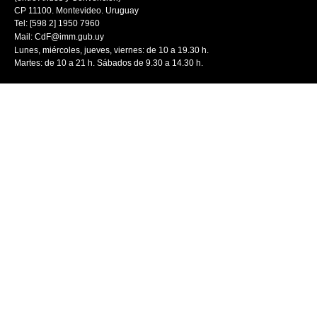
CP 11100. Montevideo. Uruguay
Tel: [598 2] 1950 7960
Mail:
CdF@imm.gub.uy
Lunes, miércoles, jueves, viernes: de 10 a 19.30 h.
Martes: de 10 a 21 h. Sábados de 9.30 a 14.30 h.