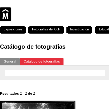
Exposiciones
Fotografías del CdF
Investigación
Educat
Catálogo de fotografías
General
Catálogo de fotografías
Resultados
1
-
1
de
1