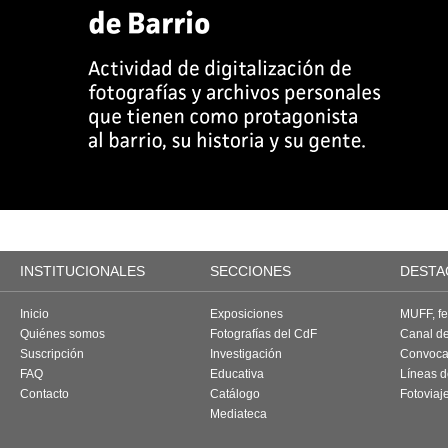
INSTITUCIONALES
SECCIONES
DESTA
Inicio
Exposiciones
MUFF, fes
Quiénes somos
Fotografías del CdF
Canal d
Suscripción
Investigación
Convoca
FAQ
Educativa
Líneas d
Contacto
Catálogo
Fotoviaj
Mediateca