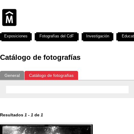
Exposiciones
Fotografías del CdF
Investigación
Educat
Catálogo de fotografías
General
Catálogo de fotografías
Resultados
1
-
1
de
1