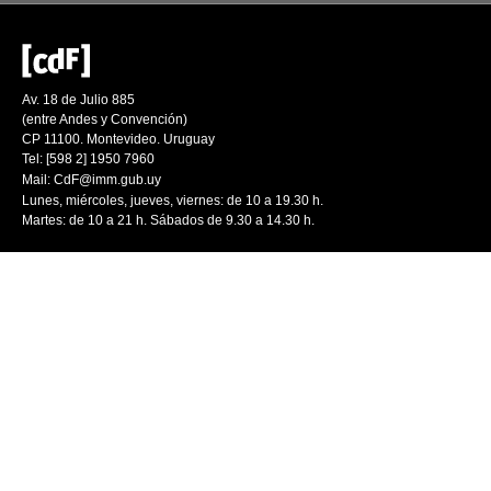
Av. 18 de Julio 885
(entre Andes y Convención)
CP 11100. Montevideo. Uruguay
Tel: [598 2] 1950 7960
Mail:
CdF@imm.gub.uy
Lunes, miércoles, jueves, viernes: de 10 a 19.30 h.
Martes: de 10 a 21 h. Sábados de 9.30 a 14.30 h.