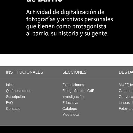
INSTITUCIONALES
SECCIONES
DESTA
Inicio
Exposiciones
MUFF, fes
Quiénes somos
Fotografías del CdF
Canal d
Suscripción
Investigación
Convoca
FAQ
Educativa
Líneas d
Contacto
Catálogo
Fotoviaj
Mediateca