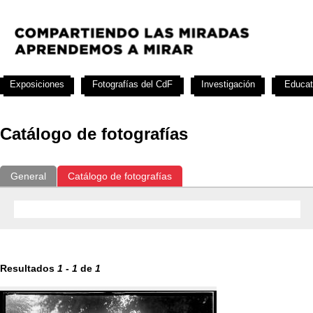
Exposiciones
Fotografías del CdF
Investigación
Educat
Catálogo de fotografías
General
Catálogo de fotografías
Resultados
1
-
1
de
1