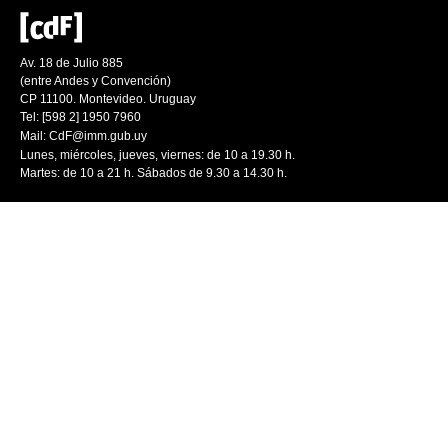
Av. 18 de Julio 885
(entre Andes y Convención)
CP 11100. Montevideo. Uruguay
Tel: [598 2] 1950 7960
Mail:
CdF@imm.gub.uy
Lunes, miércoles, jueves, viernes: de 10 a 19.30 h.
Martes: de 10 a 21 h. Sábados de 9.30 a 14.30 h.