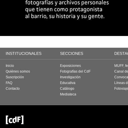
INSTITUCIONALES
SECCIONES
DESTA
Inicio
Exposiciones
MUFF, fes
Quiénes somos
Fotografías del CdF
Canal d
Suscripción
Investigación
Convoca
FAQ
Educativa
Líneas d
Contacto
Catálogo
Fotoviaj
Mediateca