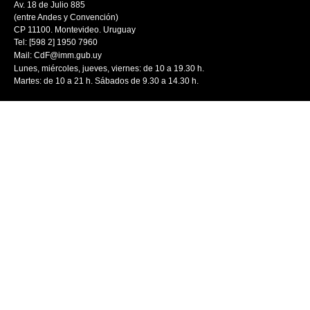
Av. 18 de Julio 885
(entre Andes y Convención)
CP 11100. Montevideo. Uruguay
Tel: [598 2] 1950 7960
Mail:
CdF@imm.gub.uy
Lunes, miércoles, jueves, viernes: de 10 a 19.30 h.
Martes: de 10 a 21 h. Sábados de 9.30 a 14.30 h.