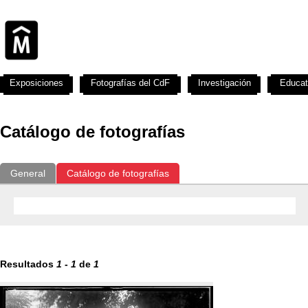
Exposiciones
Fotografías del CdF
Investigación
Educat
Catálogo de fotografías
General
Catálogo de fotografías
Resultados
1
-
1
de
1