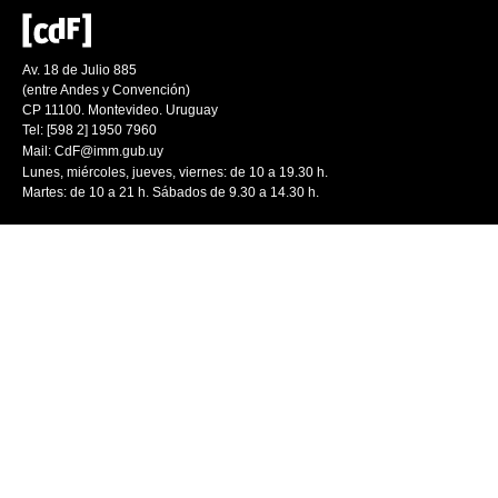
Av. 18 de Julio 885
(entre Andes y Convención)
CP 11100. Montevideo. Uruguay
Tel: [598 2] 1950 7960
Mail:
CdF@imm.gub.uy
Lunes, miércoles, jueves, viernes: de 10 a 19.30 h.
Martes: de 10 a 21 h. Sábados de 9.30 a 14.30 h.