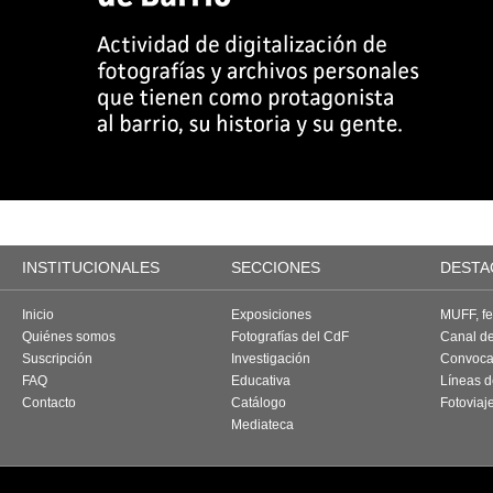
INSTITUCIONALES
SECCIONES
DESTA
Inicio
Exposiciones
MUFF, fes
Quiénes somos
Fotografías del CdF
Canal d
Suscripción
Investigación
Convoca
FAQ
Educativa
Líneas d
Contacto
Catálogo
Fotoviaj
Mediateca