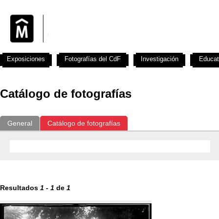
Exposiciones
Fotografías del CdF
Investigación
Educat
Catálogo de fotografías
General
Catálogo de fotografías
Resultados
1
-
1
de
1