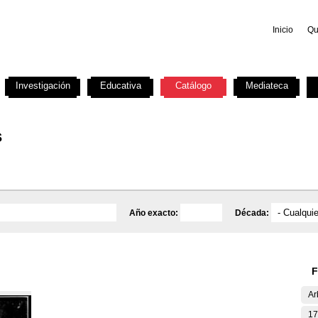
Inicio
Qu
Investigación
Educativa
Catálogo
Mediateca
s
Año exacto:
Década:
F
Ar
17