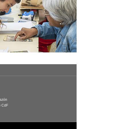
Razón
e CdF