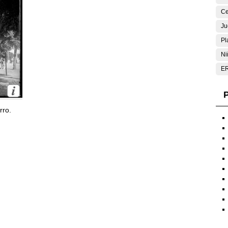
Ce
Ju
Pl
Ni
E
P
rro.