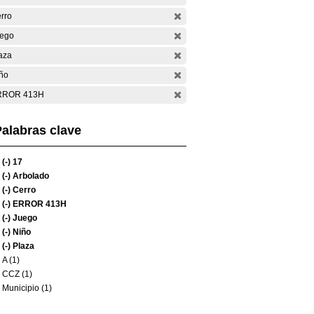
rro
ego
aza
ño
RROR 413H
alabras clave
(-)
17
(-)
Arbolado
(-)
Cerro
(-)
ERROR 413H
(-)
Juego
(-)
Niño
(-)
Plaza
A (1)
CCZ (1)
Municipio (1)