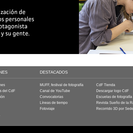
NES
DESTACADOS
nes
MUFF, festival de fotografía
CdF Tienda
as del CdF
Canal de YouTube
Descargar logo CdF
ión
Convocatorias
Escuelas de fotografía
Líneas de tiempo
Revista Sueño de la 
Fotoviaje
Recorrido 3D por Sed
a