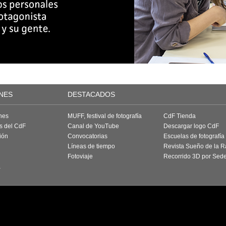
NES
DESTACADOS
nes
MUFF, festival de fotografía
CdF Tienda
as del CdF
Canal de YouTube
Descargar logo CdF
ión
Convocatorias
Escuelas de fotografía
Líneas de tiempo
Revista Sueño de la 
Fotoviaje
Recorrido 3D por Sed
a