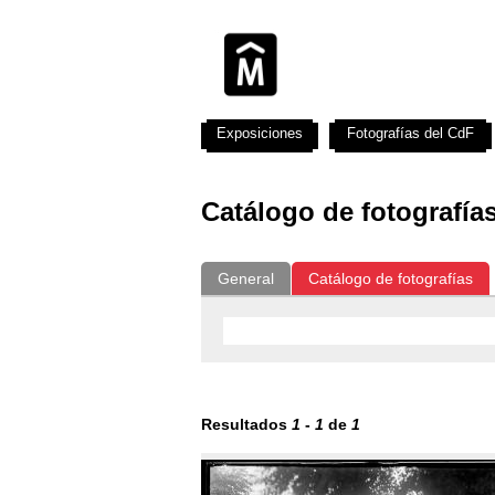
Exposiciones
Fotografías del CdF
Catálogo de fotografía
General
Catálogo de fotografías
Resultados
1
-
1
de
1