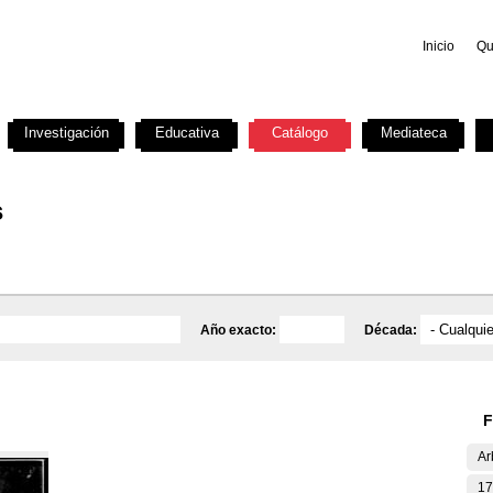
Inicio
Qu
Investigación
Educativa
Catálogo
Mediateca
s
Año exacto:
Década:
F
Ar
17