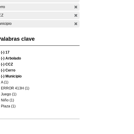
rro
CZ
nicipio
alabras clave
(-)
17
(-)
Arbolado
(-)
CCZ
(-)
Cerro
(-)
Municipio
A (1)
ERROR 413H (1)
Juego (1)
Niño (1)
Plaza (1)