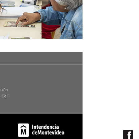
Razón
e CdF