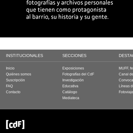
INSTITUCIONALES
SECCIONES
DESTA
Inicio
Exposiciones
MUFF, fes
Quiénes somos
Fotografías del CdF
Canal d
Suscripción
Investigación
Convoca
FAQ
Educativa
Líneas d
Contacto
Catálogo
Fotoviaj
Mediateca