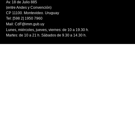
Av. 18 de Julio 885
(entre Andes y Convención)
CP 11100. Montevideo. Uruguay
Tel: [598 2] 1950 7960
Mail:
CdF@imm.gub.uy
Lunes, miércoles, jueves, viernes: de 10 a 19.30 h.
Martes: de 10 a 21 h. Sábados de 9.30 a 14.30 h.