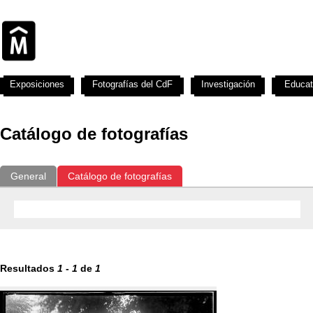
Exposiciones
Fotografías del CdF
Investigación
Educat
Catálogo de fotografías
General
Catálogo de fotografías
Resultados
1
-
1
de
1