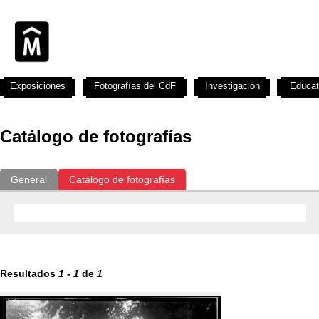
Exposiciones
Fotografías del CdF
Investigación
Educat
Catálogo de fotografías
General
Catálogo de fotografías
Resultados
1
-
1
de
1