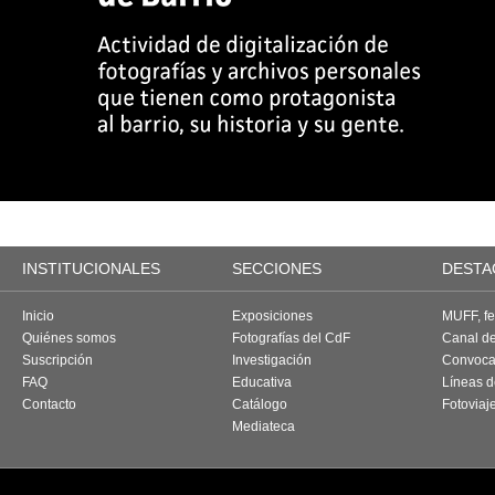
INSTITUCIONALES
SECCIONES
DESTA
Inicio
Exposiciones
MUFF, fes
Quiénes somos
Fotografías del CdF
Canal d
Suscripción
Investigación
Convoca
FAQ
Educativa
Líneas d
Contacto
Catálogo
Fotoviaj
Mediateca