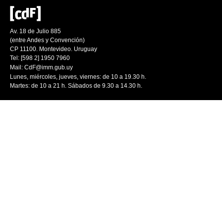
Av. 18 de Julio 885
(entre Andes y Convención)
CP 11100. Montevideo. Uruguay
Tel: [598 2] 1950 7960
Mail:
CdF@imm.gub.uy
Lunes, miércoles, jueves, viernes: de 10 a 19.30 h.
Martes: de 10 a 21 h. Sábados de 9.30 a 14.30 h.