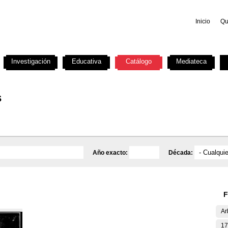
Inicio
Qu
Investigación
Educativa
Catálogo
Mediateca
s
Año exacto:
Década:
F
Ar
17