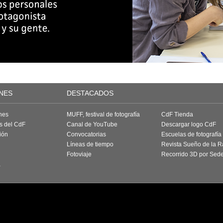
NES
DESTACADOS
nes
MUFF, festival de fotografía
CdF Tienda
as del CdF
Canal de YouTube
Descargar logo CdF
ión
Convocatorias
Escuelas de fotografía
Líneas de tiempo
Revista Sueño de la 
Fotoviaje
Recorrido 3D por Sed
a