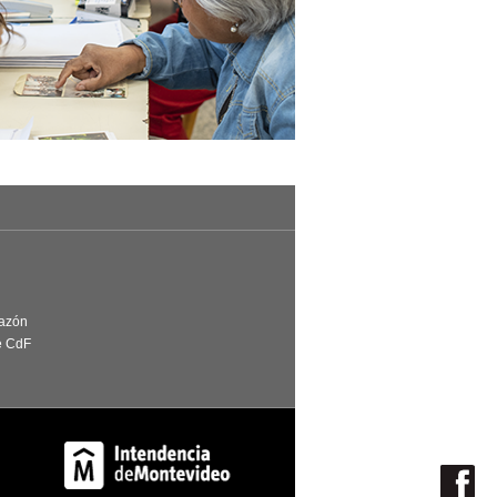
Razón
e CdF