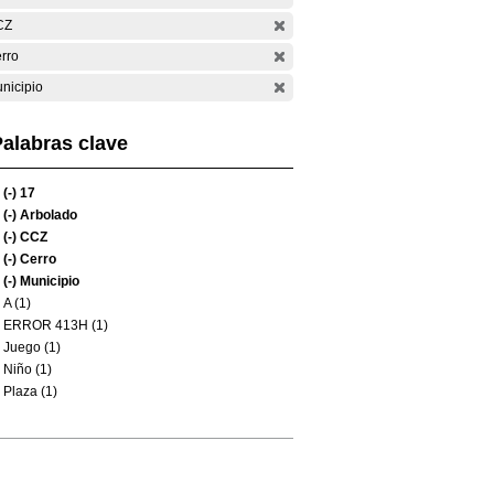
CZ
rro
nicipio
alabras clave
(-)
17
(-)
Arbolado
(-)
CCZ
(-)
Cerro
(-)
Municipio
A (1)
ERROR 413H (1)
Juego (1)
Niño (1)
Plaza (1)