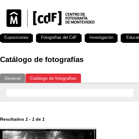
Exposiciones
Fotografías del CdF
Investigación
Educat
Catálogo de fotografías
General
Catálogo de fotografías
Resultados
1
-
1
de
1