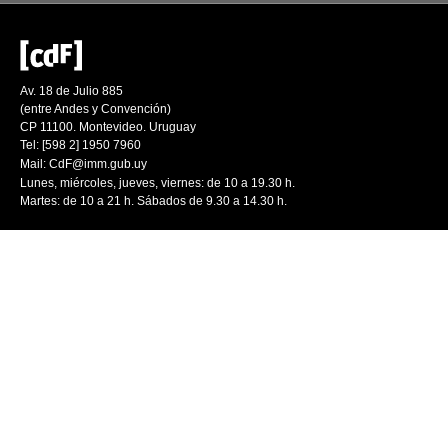
Av. 18 de Julio 885
(entre Andes y Convención)
CP 11100. Montevideo. Uruguay
Tel: [598 2] 1950 7960
Mail:
CdF@imm.gub.uy
Lunes, miércoles, jueves, viernes: de 10 a 19.30 h.
Martes: de 10 a 21 h. Sábados de 9.30 a 14.30 h.