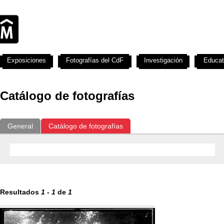
Exposiciones
Fotografías del CdF
Investigación
Educat
Catálogo de fotografías
General
Catálogo de fotografías
Resultados
1
-
1
de
1