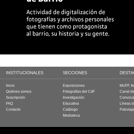
INSTITUCIONALES
SECCIONES
DESTA
Inicio
Exposiciones
MUFF, fes
Quiénes somos
Fotografías del CdF
Canal d
Suscripción
Investigación
Convoca
FAQ
Educativa
Líneas d
Contacto
Catálogo
Fotoviaj
Mediateca