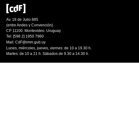
Av. 18 de Julio 885
(entre Andes y Convención)
CP 11100. Montevideo. Uruguay
Tel: [598 2] 1950 7960
Mail:
CdF@imm.gub.uy
Lunes, miércoles, jueves, viernes: de 10 a 19.30 h.
Martes: de 10 a 21 h. Sábados de 9.30 a 14.30 h.