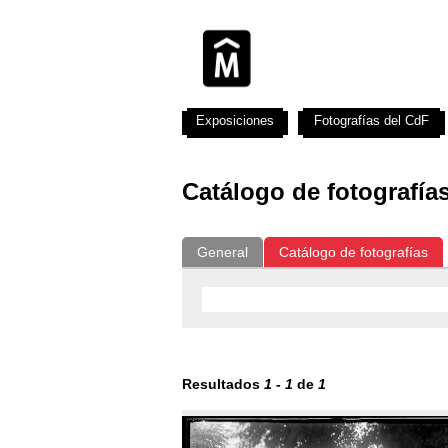
Exposiciones
Fotografías del CdF
Catálogo de fotografía
General
Catálogo de fotografías
Resultados
1
-
1
de
1