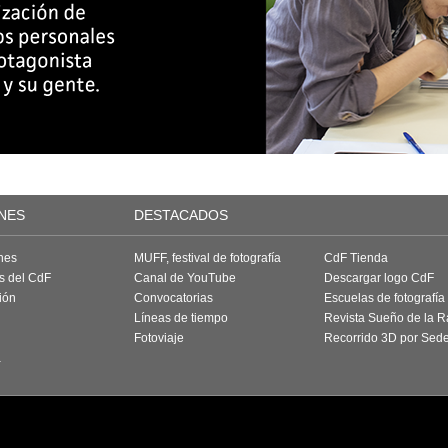
NES
DESTACADOS
nes
MUFF, festival de fotografía
CdF Tienda
as del CdF
Canal de YouTube
Descargar logo CdF
ión
Convocatorias
Escuelas de fotografía
Líneas de tiempo
Revista Sueño de la 
Fotoviaje
Recorrido 3D por Sed
a