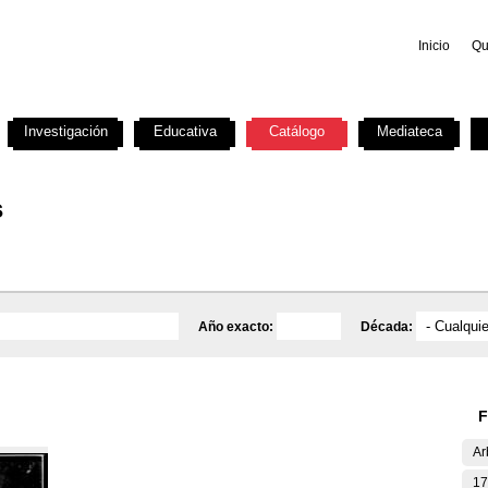
Inicio
Qu
Investigación
Educativa
Catálogo
Mediateca
s
Año exacto:
Década:
F
Ar
17