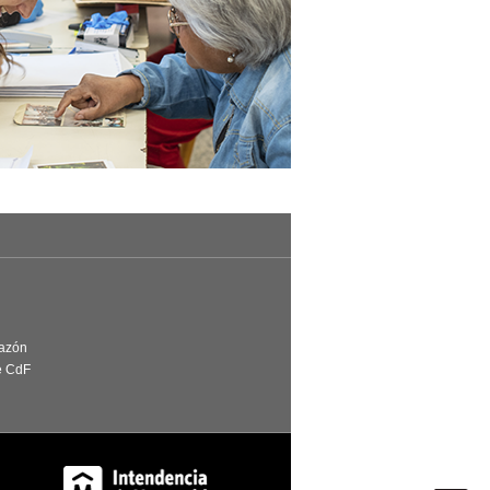
Razón
e CdF