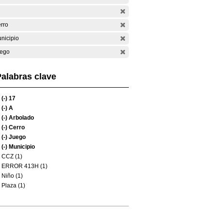
rro
nicipio
ego
alabras clave
(-)
17
(-)
A
(-)
Arbolado
(-)
Cerro
(-)
Juego
(-)
Municipio
CCZ (1)
ERROR 413H (1)
Niño (1)
Plaza (1)