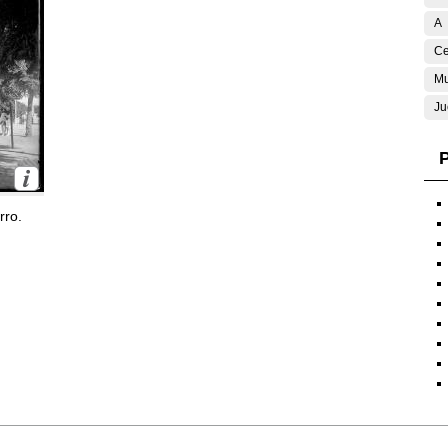
A
Ce
Mu
Ju
P
rro.