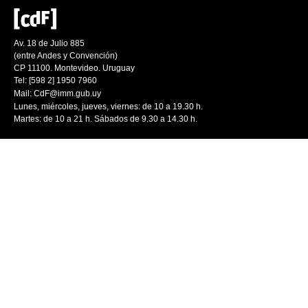
Av. 18 de Julio 885
(entre Andes y Convención)
CP 11100. Montevideo. Uruguay
Tel: [598 2] 1950 7960
Mail:
CdF@imm.gub.uy
Lunes, miércoles, jueves, viernes: de 10 a 19.30 h.
Martes: de 10 a 21 h. Sábados de 9.30 a 14.30 h.