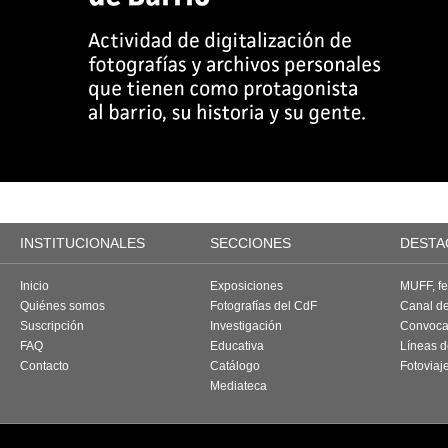
INSTITUCIONALES
SECCIONES
DESTA
Inicio
Exposiciones
MUFF, fes
Quiénes somos
Fotografías del CdF
Canal d
Suscripción
Investigación
Convoca
FAQ
Educativa
Líneas d
Contacto
Catálogo
Fotoviaj
Mediateca