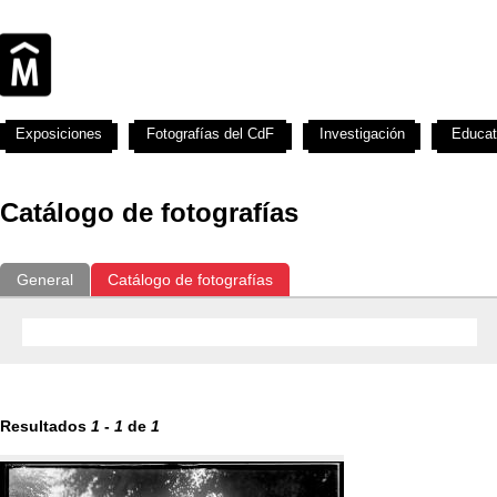
Exposiciones
Fotografías del CdF
Investigación
Educat
Catálogo de fotografías
General
Catálogo de fotografías
Resultados
1
-
1
de
1