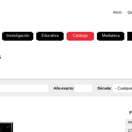
Inicio
Qu
Investigación
Educativa
Catálogo
Mediateca
s
Año exacto:
Década:
F
Ar
17