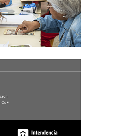
Razón
e CdF