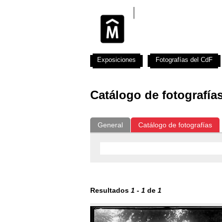
Exposiciones
Fotografías del CdF
Catálogo de fotografía
General
Catálogo de fotografías
Resultados
1
-
1
de
1