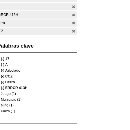
RROR 413H
rro
CZ
alabras clave
(-)
17
(-)
A
(-)
Arbolado
(-)
CCZ
(-)
Cerro
(-)
ERROR 413H
Juego (1)
Municipio (1)
Niño (1)
Plaza (1)