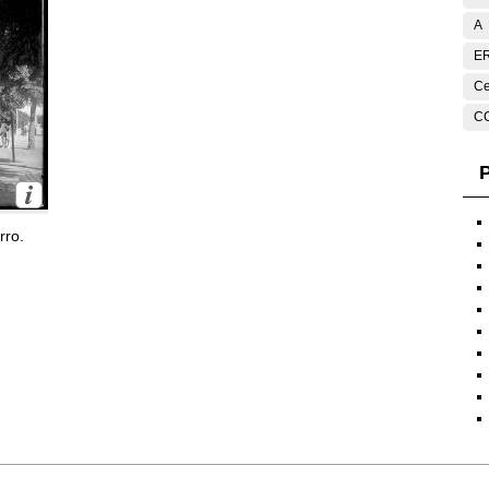
A
E
Ce
C
P
rro.