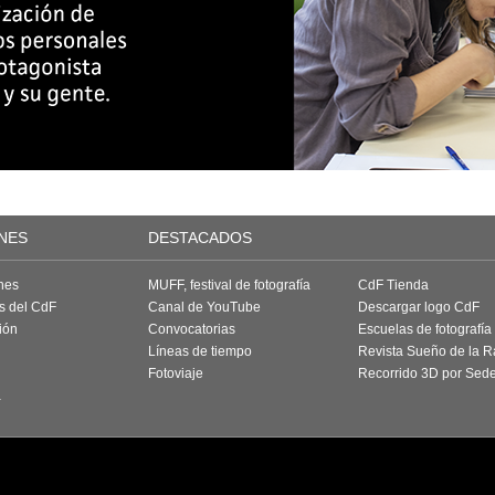
NES
DESTACADOS
nes
MUFF, festival de fotografía
CdF Tienda
as del CdF
Canal de YouTube
Descargar logo CdF
ión
Convocatorias
Escuelas de fotografía
Líneas de tiempo
Revista Sueño de la 
Fotoviaje
Recorrido 3D por Sed
a