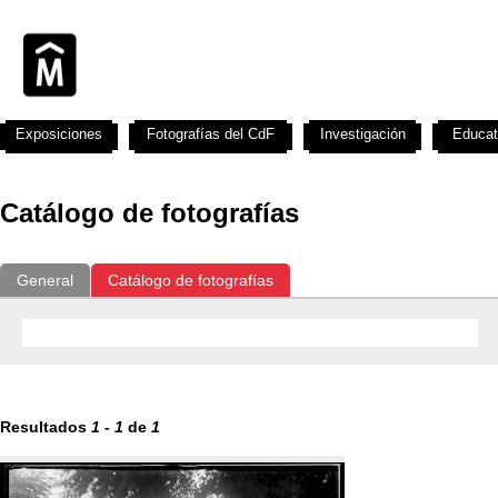
Exposiciones
Fotografías del CdF
Investigación
Educat
Catálogo de fotografías
General
Catálogo de fotografías
Resultados
1
-
1
de
1