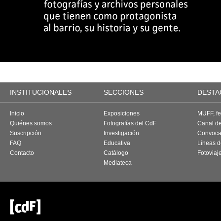
INSTITUCIONALES
SECCIONES
DESTA
Inicio
Exposiciones
MUFF, fes
Quiénes somos
Fotografías del CdF
Canal d
Suscripción
Investigación
Convoca
FAQ
Educativa
Líneas d
Contacto
Catálogo
Fotoviaj
Mediateca