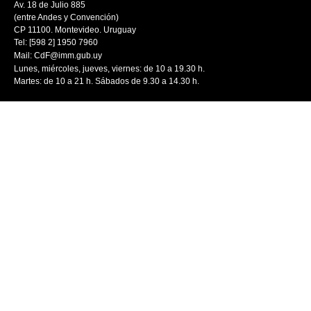
Av. 18 de Julio 885
(entre Andes y Convención)
CP 11100. Montevideo. Uruguay
Tel: [598 2] 1950 7960
Mail:
CdF@imm.gub.uy
Lunes, miércoles, jueves, viernes: de 10 a 19.30 h.
Martes: de 10 a 21 h. Sábados de 9.30 a 14.30 h.