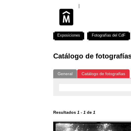
Exposiciones
Fotografías del CdF
Catálogo de fotografía
General
Catálogo de fotografías
Resultados
1
-
1
de
1