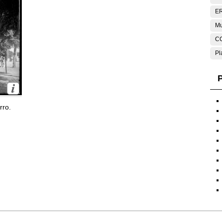
E
Mu
C
Pl
P
rro.