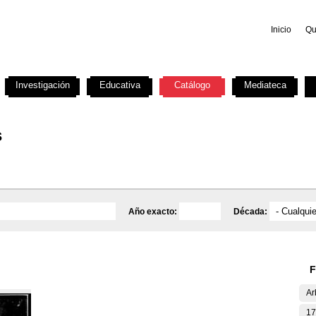
Inicio
Qu
Investigación
Educativa
Catálogo
Mediateca
s
Año exacto:
Década:
F
Ar
17