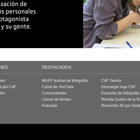
NES
DESTACADOS
nes
MUFF, festival de fotografía
CdF Tienda
as del CdF
Canal de YouTube
Descargar logo CdF
ión
Convocatorias
Escuelas de fotografía
Líneas de tiempo
Revista Sueño de la 
Fotoviaje
Recorrido 3D por Sed
a