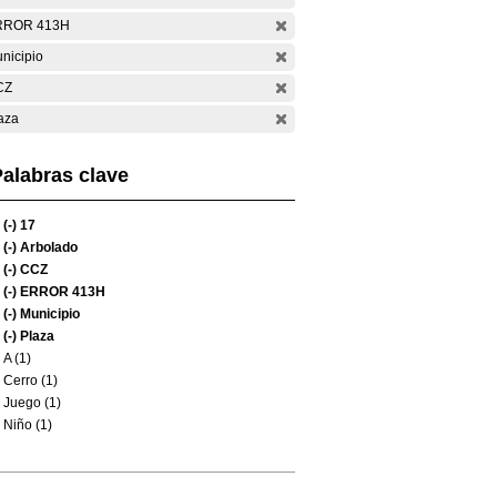
RROR 413H
nicipio
CZ
aza
alabras clave
(-)
17
(-)
Arbolado
(-)
CCZ
(-)
ERROR 413H
(-)
Municipio
(-)
Plaza
A (1)
Cerro (1)
Juego (1)
Niño (1)