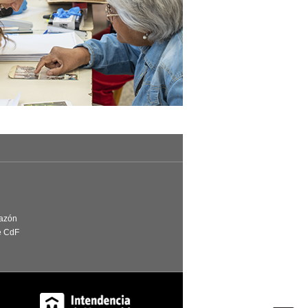
Razón
e CdF