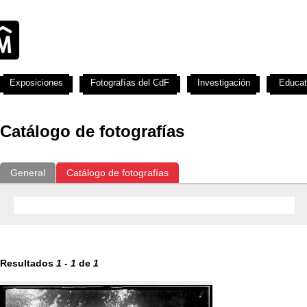
Exposiciones
Fotografías del CdF
Investigación
Educat
Catálogo de fotografías
General
Catálogo de fotografías
Resultados
1
-
1
de
1