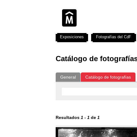
Exposiciones
Fotografías del CdF
Catálogo de fotografía
General
Catálogo de fotografías
Resultados
1
-
1
de
1