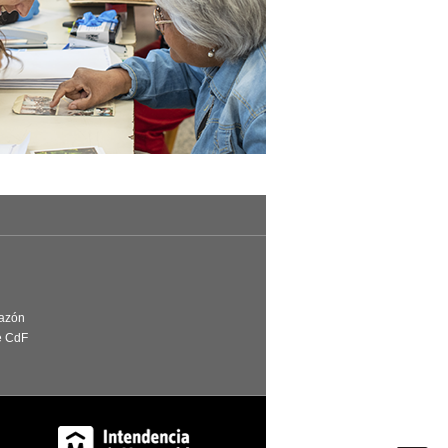
Razón
e CdF