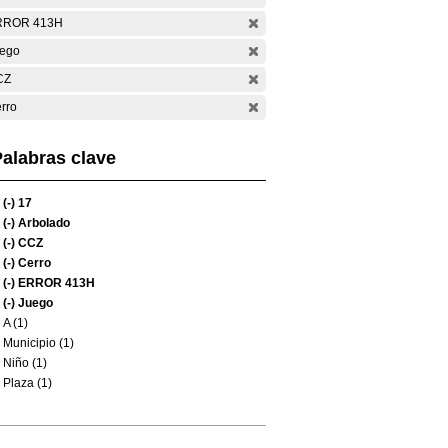
RROR 413H
ego
CZ
rro
alabras clave
(-)
17
(-)
Arbolado
(-)
CCZ
(-)
Cerro
(-)
ERROR 413H
(-)
Juego
A (1)
Municipio (1)
Niño (1)
Plaza (1)