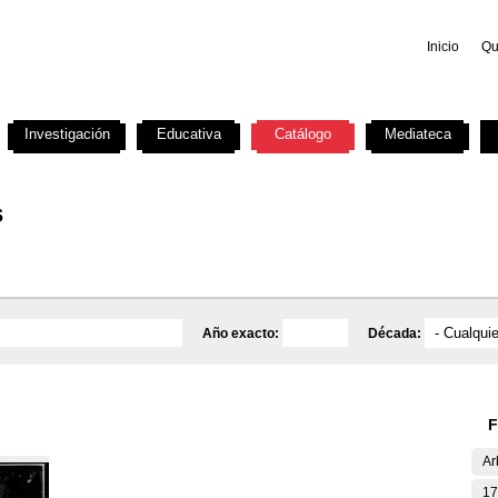
Inicio
Qu
Investigación
Educativa
Catálogo
Mediateca
s
Año exacto:
Década:
F
Ar
17