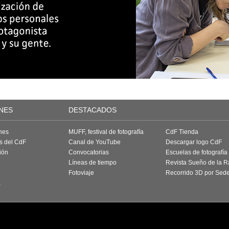
NES
DESTACADOS
nes
MUFF, festival de fotografía
CdF Tienda
as del CdF
Canal de YouTube
Descargar logo CdF
ión
Convocatorias
Escuelas de fotografía
Líneas de tiempo
Revista Sueño de la 
Fotoviaje
Recorrido 3D por Sed
a