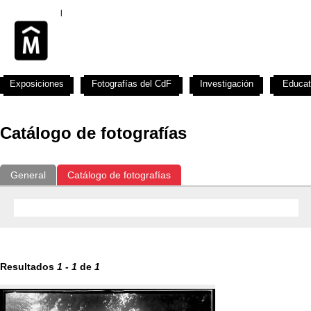
Exposiciones
Fotografías del CdF
Investigación
Educat
Catálogo de fotografías
General
Catálogo de fotografías
Resultados
1
-
1
de
1