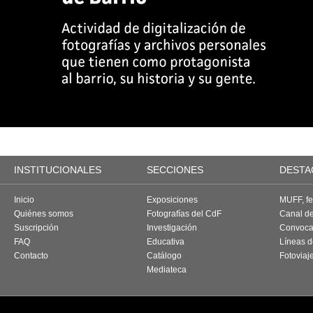
INSTITUCIONALES
SECCIONES
DESTA
Inicio
Exposiciones
MUFF, fes
Quiénes somos
Fotografías del CdF
Canal d
Suscripción
Investigación
Convoca
FAQ
Educativa
Líneas d
Contacto
Catálogo
Fotoviaj
Mediateca