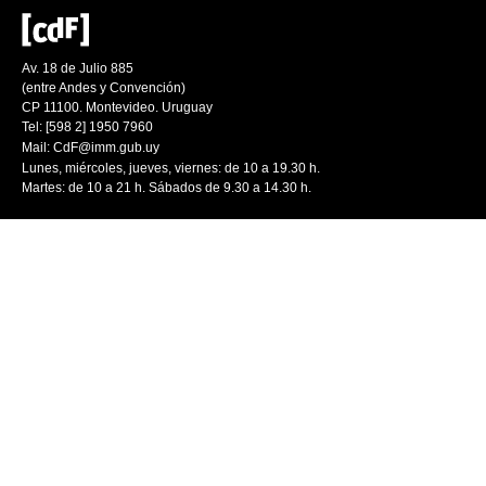
Av. 18 de Julio 885
(entre Andes y Convención)
CP 11100. Montevideo. Uruguay
Tel: [598 2] 1950 7960
Mail:
CdF@imm.gub.uy
Lunes, miércoles, jueves, viernes: de 10 a 19.30 h.
Martes: de 10 a 21 h. Sábados de 9.30 a 14.30 h.