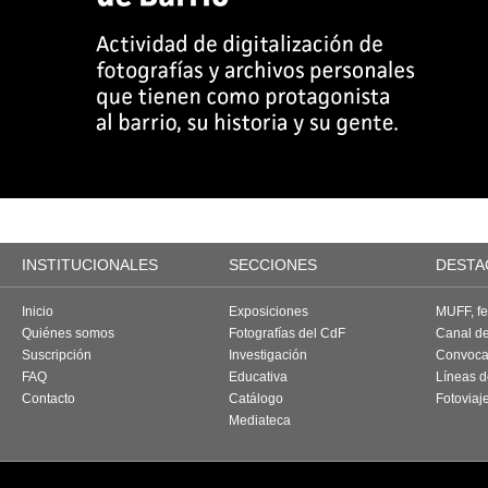
INSTITUCIONALES
SECCIONES
DESTA
Inicio
Exposiciones
MUFF, fes
Quiénes somos
Fotografías del CdF
Canal d
Suscripción
Investigación
Convoca
FAQ
Educativa
Líneas d
Contacto
Catálogo
Fotoviaj
Mediateca