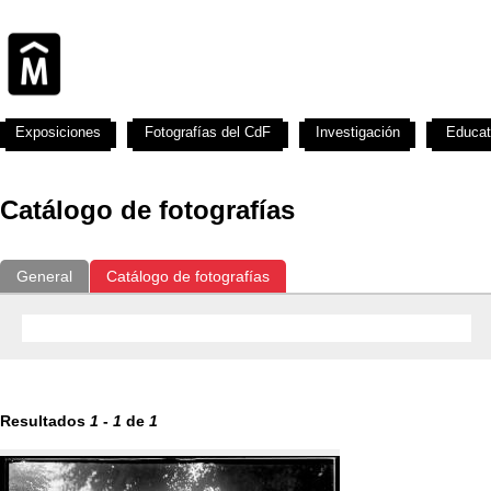
Exposiciones
Fotografías del CdF
Investigación
Educat
Catálogo de fotografías
General
Catálogo de fotografías
Resultados
1
-
1
de
1