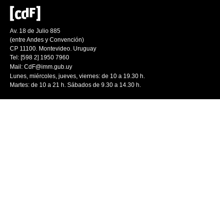
Av. 18 de Julio 885
(entre Andes y Convención)
CP 11100. Montevideo. Uruguay
Tel: [598 2] 1950 7960
Mail:
CdF@imm.gub.uy
Lunes, miércoles, jueves, viernes: de 10 a 19.30 h.
Martes: de 10 a 21 h. Sábados de 9.30 a 14.30 h.