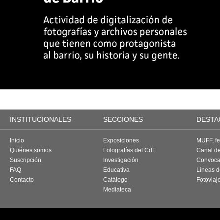
INSTITUCIONALES
SECCIONES
DESTA
Inicio
Exposiciones
MUFF, fes
Quiénes somos
Fotografías del CdF
Canal d
Suscripción
Investigación
Convoca
FAQ
Educativa
Líneas d
Contacto
Catálogo
Fotoviaj
Mediateca