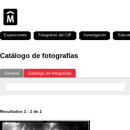
Exposiciones
Fotografías del CdF
Investigación
Educat
Catálogo de fotografías
General
Catálogo de fotografías
Resultados
1
-
1
de
1