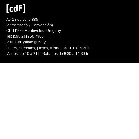
Av. 18 de Julio 885
(entre Andes y Convención)
CP 11100. Montevideo. Uruguay
Tel: [598 2] 1950 7960
Mail:
CdF@imm.gub.uy
Lunes, miércoles, jueves, viernes: de 10 a 19.30 h.
Martes: de 10 a 21 h. Sábados de 9.30 a 14.30 h.