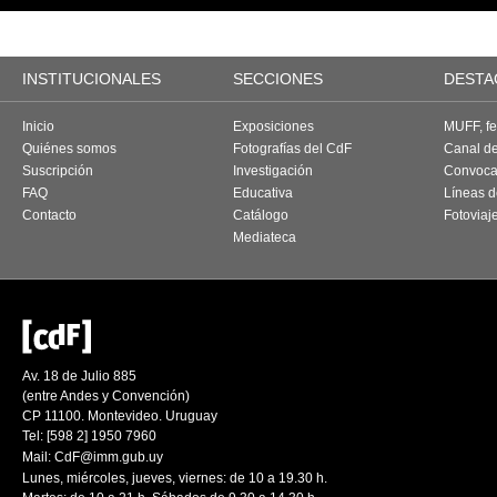
INSTITUCIONALES
SECCIONES
DESTA
Inicio
Exposiciones
MUFF, fes
Quiénes somos
Fotografías del CdF
Canal d
Suscripción
Investigación
Convoca
FAQ
Educativa
Líneas d
Contacto
Catálogo
Fotoviaj
Mediateca
Av. 18 de Julio 885
(entre Andes y Convención)
CP 11100. Montevideo. Uruguay
Tel: [598 2] 1950 7960
Mail:
CdF@imm.gub.uy
Lunes, miércoles, jueves, viernes: de 10 a 19.30 h.