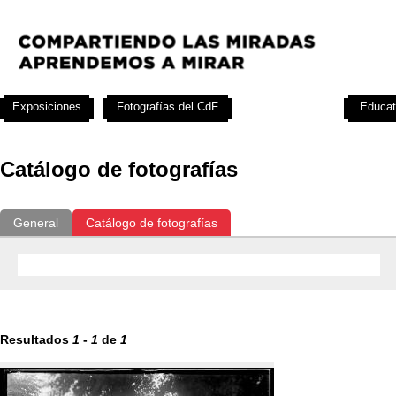
Exposiciones
Fotografías del CdF
Investigación
Educat
Catálogo de fotografías
General
Catálogo de fotografías
Resultados
1
-
1
de
1