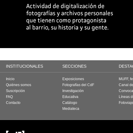
INSTITUCIONALES
SECCIONES
DESTA
Inicio
Exposiciones
MUFF, fes
Quiénes somos
Fotografías del CdF
Canal d
Suscripción
Investigación
Convoca
FAQ
Educativa
Líneas d
Contacto
Catálogo
Fotoviaj
Mediateca