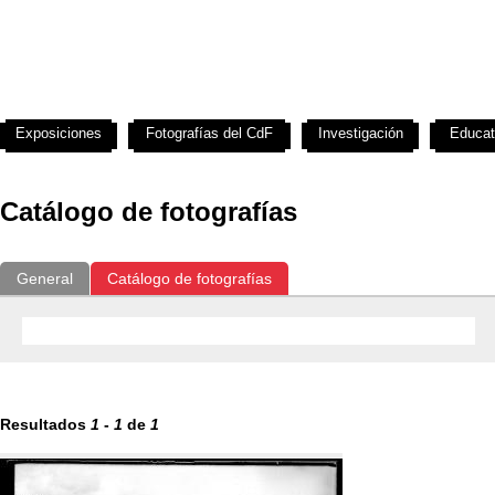
Exposiciones
Fotografías del CdF
Investigación
Educat
Catálogo de fotografías
General
Catálogo de fotografías
Resultados
1
-
1
de
1