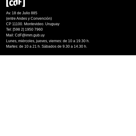
Av. 18 de Julio 885
(entre Andes y Convención)
CP 11100. Montevideo. Uruguay
Tel: [598 2] 1950 7960
Mail:
CdF@imm.gub.uy
Lunes, miércoles, jueves, viernes: de 10 a 19.30 h.
Martes: de 10 a 21 h. Sábados de 9.30 a 14.30 h.