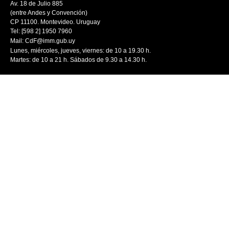
Av. 18 de Julio 885
(entre Andes y Convención)
CP 11100. Montevideo. Uruguay
Tel: [598 2] 1950 7960
Mail:
CdF@imm.gub.uy
Lunes, miércoles, jueves, viernes: de 10 a 19.30 h.
Martes: de 10 a 21 h. Sábados de 9.30 a 14.30 h.