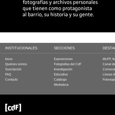
INSTITUCIONALES
SECCIONES
DESTA
Inicio
Exposiciones
MUFF, fes
Quiénes somos
Fotografías del CdF
Canal d
Suscripción
Investigación
Convoca
FAQ
Educativa
Líneas d
Contacto
Catálogo
Fotoviaj
Mediateca