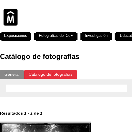
Exposiciones
Fotografías del CdF
Investigación
Educat
Catálogo de fotografías
General
Catálogo de fotografías
Resultados
1
-
1
de
1