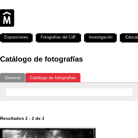
Exposiciones
Fotografías del CdF
Investigación
Educat
Catálogo de fotografías
General
Catálogo de fotografías
Resultados
1
-
1
de
1