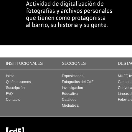
INSTITUCIONALES
SECCIONES
DESTA
Inicio
Exposiciones
MUFF, fes
Quiénes somos
Fotografías del CdF
Canal d
Suscripción
Investigación
Convoca
FAQ
Educativa
Líneas d
Contacto
Catálogo
Fotoviaj
Mediateca