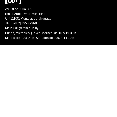
Av. 18 de Julio 885
(entre Andes y Convención)
CP 11100. Montevideo. Uruguay
Tel: [598 2] 1950 7960
Mail:
CdF@imm.gub.uy
Lunes, miércoles, jueves, viernes: de 10 a 19.30 h.
Martes: de 10 a 21 h. Sábados de 9.30 a 14.30 h.