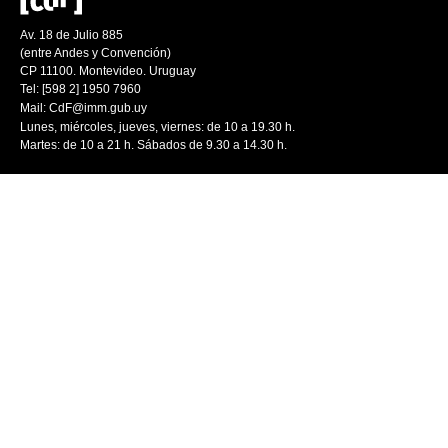
Av. 18 de Julio 885
(entre Andes y Convención)
CP 11100. Montevideo. Uruguay
Tel: [598 2] 1950 7960
Mail:
CdF@imm.gub.uy
Lunes, miércoles, jueves, viernes: de 10 a 19.30 h.
Martes: de 10 a 21 h. Sábados de 9.30 a 14.30 h.