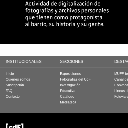
INSTITUCIONALES
SECCIONES
DESTA
Inicio
Exposiciones
MUFF, fes
Quiénes somos
Fotografías del CdF
Canal d
Suscripción
Investigación
Convoca
FAQ
Educativa
Líneas d
Contacto
Catálogo
Fotoviaj
Mediateca