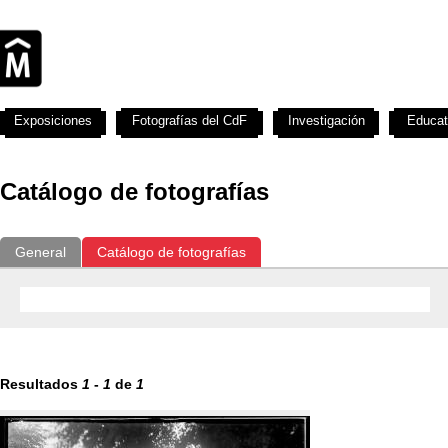
Exposiciones
Fotografías del CdF
Investigación
Educat
Catálogo de fotografías
General
Catálogo de fotografías
Resultados
1
-
1
de
1