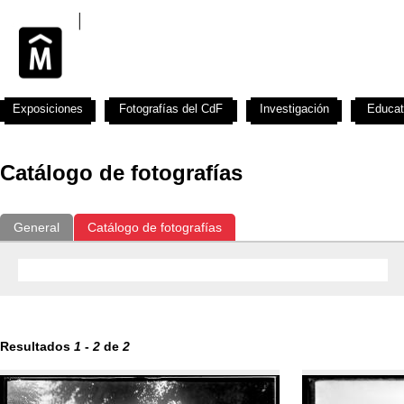
Exposiciones
Fotografías del CdF
Investigación
Educat
Catálogo de fotografías
General
Catálogo de fotografías
Resultados
1
-
2
de
2