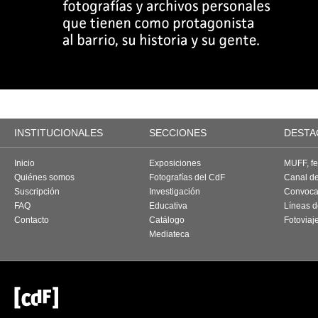
INSTITUCIONALES
SECCIONES
DESTA
Inicio
Exposiciones
MUFF, fes
Quiénes somos
Fotografías del CdF
Canal d
Suscripción
Investigación
Convoca
FAQ
Educativa
Líneas d
Contacto
Catálogo
Fotoviaj
Mediateca