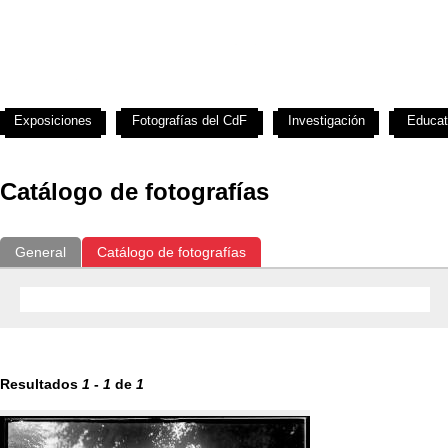
Exposiciones
Fotografías del CdF
Investigación
Educat
Catálogo de fotografías
General
Catálogo de fotografías
Resultados
1
-
1
de
1