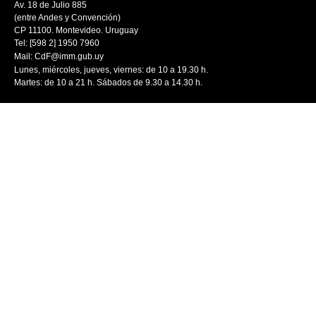
Av. 18 de Julio 885
(entre Andes y Convención)
CP 11100. Montevideo. Uruguay
Tel: [598 2] 1950 7960
Mail:
CdF@imm.gub.uy
Lunes, miércoles, jueves, viernes: de 10 a 19.30 h.
Martes: de 10 a 21 h. Sábados de 9.30 a 14.30 h.