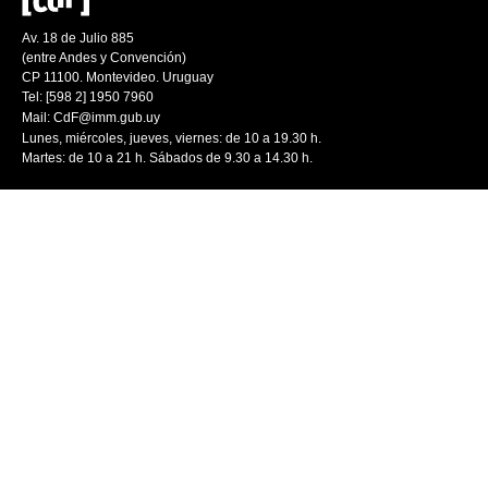
Av. 18 de Julio 885
(entre Andes y Convención)
CP 11100. Montevideo. Uruguay
Tel: [598 2] 1950 7960
Mail:
CdF@imm.gub.uy
Lunes, miércoles, jueves, viernes: de 10 a 19.30 h.
Martes: de 10 a 21 h. Sábados de 9.30 a 14.30 h.