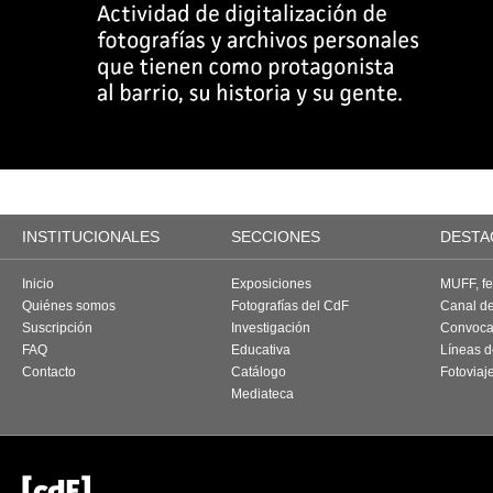
INSTITUCIONALES
SECCIONES
DESTA
Inicio
Exposiciones
MUFF, fes
Quiénes somos
Fotografías del CdF
Canal d
Suscripción
Investigación
Convoca
FAQ
Educativa
Líneas d
Contacto
Catálogo
Fotoviaj
Mediateca