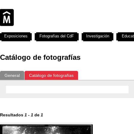
Exposiciones
Fotografías del CdF
Investigación
Educat
Catálogo de fotografías
General
Catálogo de fotografías
Resultados
1
-
1
de
1