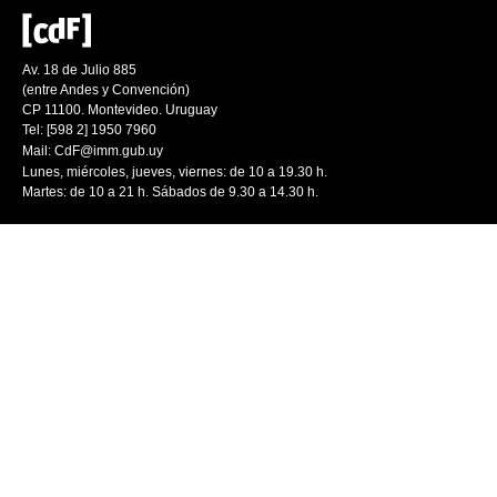
Av. 18 de Julio 885
(entre Andes y Convención)
CP 11100. Montevideo. Uruguay
Tel: [598 2] 1950 7960
Mail:
CdF@imm.gub.uy
Lunes, miércoles, jueves, viernes: de 10 a 19.30 h.
Martes: de 10 a 21 h. Sábados de 9.30 a 14.30 h.