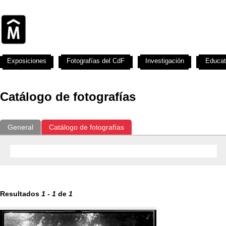
Exposiciones
Fotografías del CdF
Investigación
Educat
Catálogo de fotografías
General
Catálogo de fotografías
Resultados
1
-
1
de
1