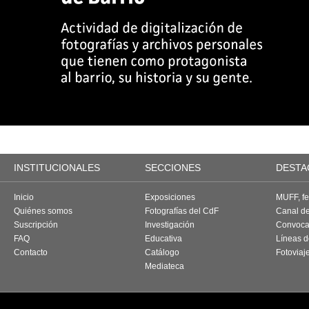
INSTITUCIONALES
SECCIONES
DESTA
Inicio
Exposiciones
MUFF, fes
Quiénes somos
Fotografías del CdF
Canal d
Suscripción
Investigación
Convoca
FAQ
Educativa
Líneas d
Contacto
Catálogo
Fotoviaj
Mediateca